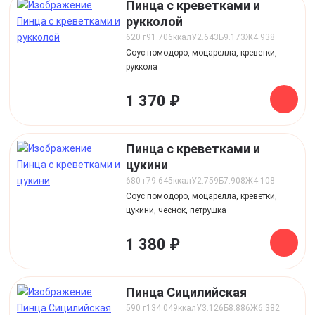
Пинца с креветками и
рукколой
620 г
91.706
ккал
У
2.643
Б
9.173
Ж
4.938
Соус помодоро, моцарелла, креветки,
руккола
1 370 ₽
Пинца с креветками и
цукини
680 г
79.645
ккал
У
2.759
Б
7.908
Ж
4.108
Соус помодоро, моцарелла, креветки,
цукини, чеснок, петрушка
1 380 ₽
Пинца Сицилийская
590 г
134.049
ккал
У
3.126
Б
8.886
Ж
6.382