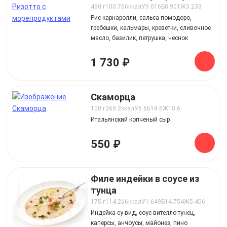
460 г
100.766
ккал
У
9.016
Б
8.901
Ж
3.233
Рис карнаролли, сальса помодоро,
гребешки, кальмары, креветки, сливочное
масло, базилик, петрушка, чеснок
1 730 ₽
Скаморца
100 г
268.2
ккал
У
6.6
Б
18.6
Ж
18.6
Итальянский копченый сыр
550 ₽
Филе индейки в соусе из
тунца
175 г
114.266
ккал
У
1.649
Б
14.754
Ж
5.406
Индейка су-вид, соус вителло:тунец,
каперсы, анчоусы, майонез, пино