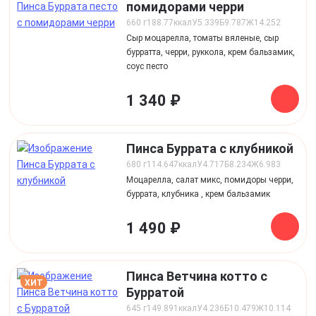
помидорами черри
660 г
188.77
ккал
У
5.339
Б
9.787
Ж
14.252
Сыр моцарелла, томаты вяленые, сыр
бурратта, черри, руккола, крем бальзамик,
соус песто
1 340 ₽
Пинса Буррата с клубникой
680 г
114.647
ккал
У
4.717
Б
8.234
Ж
6.983
Моцарелла, салат микс, помидоры черри,
буррата, клубника , крем бальзамик
1 490 ₽
Пинса Ветчина котто с
ХИТ
Бурратой
645 г
149.891
ккал
У
4.236
Б
10.479
Ж
10.114