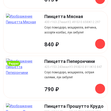
Пинцетта Мясная
430 г
163.27
ккал
У
2.491
Б
10.658
Ж
12.297
Соус помодоро, моцарелла, ветчина,
ассорти колбас, лук сибулет
840 ₽
Пинцетта Пеперончини
pepper
425 г
153.243
ккал
У
3.093
Б
10.811
Ж
10.847
Соус помодоро, моцарелла, острая
салями, лук сибулет
790 ₽
Пинцетта Прошутто Крудо