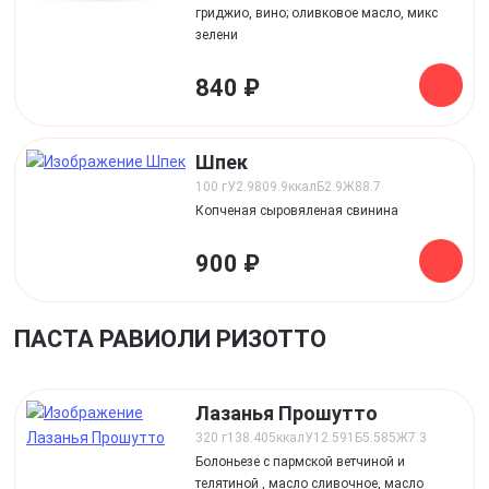
гриджио, вино; оливковое масло, микс
зелени
840 ₽
Шпек
100 г
У
2.9
809.9
ккал
Б
2.9
Ж
88.7
Копченая сыровяленая свинина
900 ₽
ПАСТА РАВИОЛИ РИЗОТТО
Лазанья Прошутто
320 г
138.405
ккал
У
12.591
Б
5.585
Ж
7.3
Болоньезе с пармской ветчиной и
телятиной , масло сливочное, масло