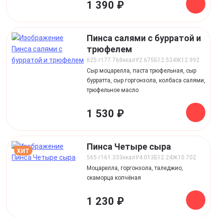
1 390 ₽
Пинса салями с бурратой и
трюфелем
625 г
177.768
ккал
У
2.675
Б
12.534
Ж
12.992
Сыр моцарелла, паста трюфельная, сыр
бурратта, сыр горгонзола, колбаса салями,
трюфельное масло
1 530 ₽
Пинса Четыре сыра
ХИТ
565 г
161.333
ккал
У
4.013
Б
12.24
Ж
10.702
Моцарелла, горгонзола, таледжио,
скаморца копчёная
1 230 ₽