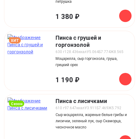
петрушка
1 380 ₽
Пинса с грушей и
ХИТ
горгонзолой
630 г
128.436
ккал
У
5.064
Б
7.774
Ж
8.565
Моцарелла, сыр горгонзола, груша,
грецкий орех
1 190 ₽
Пинса с лисичками
сезон
610 г
97.647
ккал
У
3.911
Б
7.469
Ж
5.792
Сыр моцарелла, жареные белые грибы и
лисички, зеленый лук, сыр Скаморца,
чесночное масло