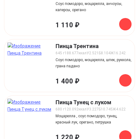
Соус помодоро, моцарелла, анчоусы,
каперсы, орегано
1 110 ₽
Пинца Трентина
645 г
188.677
ккал
У
2.521
Б
8.104
Ж
16.242
Соус помодоро, моцарелла, шпек, руккола,
грана падано
1 400 ₽
Пинца Тунец с луком
680 г
120.092
ккал
У
3.227
Б
10.745
Ж
4.622
Моцарелла , соус помодоро, тунец,
красный лук, орегано, петрушка
1 220 ₽