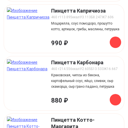
Пинцетта Капричиоза
460 г
113.895
ккал
У
3.113
Б
8.247
Ж
7.606
Моцарелла, соус помодоро, прошутто
котто, артишок, грибы, маслины, петрушка
990 ₽
Пинцетта Карбонара
460 г
214.556
ккал
У
2.605
Б
13.533
Ж
16.667
Краковская, чипсы из бекона,
картофельный соус, яйцо, сливки, сыр
скаморца, сыр грано падано, петрушка
880 ₽
Пинцетта Котто-
Маргарита