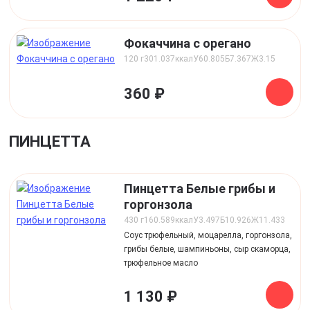
Фокаччина с орегано
120 г
301.037
ккал
У
60.805
Б
7.367
Ж
3.15
360 ₽
ПИНЦЕТТА
Пинцетта Белые грибы и
горгонзола
430 г
160.589
ккал
У
3.497
Б
10.926
Ж
11.433
Соус трюфельный, моцарелла, горгонзола,
грибы белые, шампиньоны, сыр скаморца,
трюфельное масло
1 130 ₽