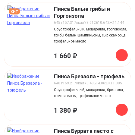
Пинса Белые грибы и
ХИТ
Горгонзола
645 г
157.317
ккал
У
3.612
Б
10.642
Ж
11.144
Соус трюфельный, моцарелла, горгонзола,
грибы белые, шампиньоны, сыр скаморца,
трюфельное масло
1 660 ₽
Пинса Брезаола - трюфель
640 г
169.217
ккал
У
3.48
Б
14.062
Ж
11.005
Соус трюфельный, моцарелла, брезаола,
шампиньоны, трюфельное масло
1 380 ₽
Пинса Буррата песто с