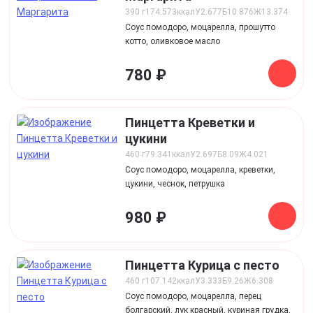
390 г
174.573
ккал
У
2.677
Б
10.876
Ж
13.374
Соус помодоро, моцарелла, прошутто
котто, оливковое масло
780 ₽
Пинцетта Креветки и
цукини
460 г
79.341
ккал
У
2.697
Б
8.09
Ж
4.021
Соус помодоро, моцарелла, креветки,
цукини, чеснок, петрушка
980 ₽
Пинцетта Курица с песто
460 г
107.142
ккал
У
3.333
Б
9.26
Ж
6.308
Соус помодоро, моцарелла, перец
болгарский, лук красный, куриная грудка,