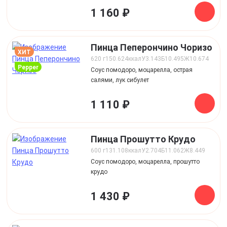
1 160 ₽
Пинца Пеперончино Чоризо
ХИТ
620 г
150.624
ккал
У
3.143
Б
10.495
Ж
10.674
pepper
Соус помодоро, моцарелла, острая
салями, лук сибулет
1 110 ₽
Пинца Прошутто Крудо
600 г
131.108
ккал
У
2.704
Б
11.062
Ж
8.449
Соус помодоро, моцарелла, прошутто
крудо
1 430 ₽