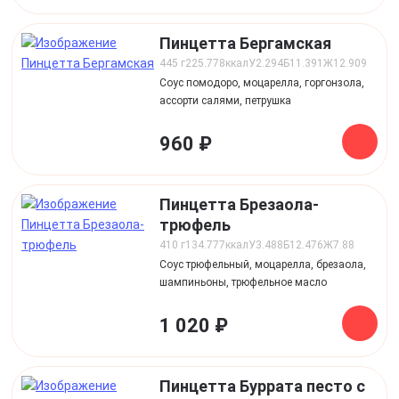
Пинцетта Бергамская
445 г
225.778
ккал
У
2.294
Б
11.391
Ж
12.909
Соус помодоро, моцарелла, горгонзола,
ассорти салями, петрушка
960 ₽
Пинцетта Брезаола-
трюфель
410 г
134.777
ккал
У
3.488
Б
12.476
Ж
7.88
Соус трюфельный, моцарелла, брезаола,
шампиньоны, трюфельное масло
1 020 ₽
Пинцетта Буррата песто с