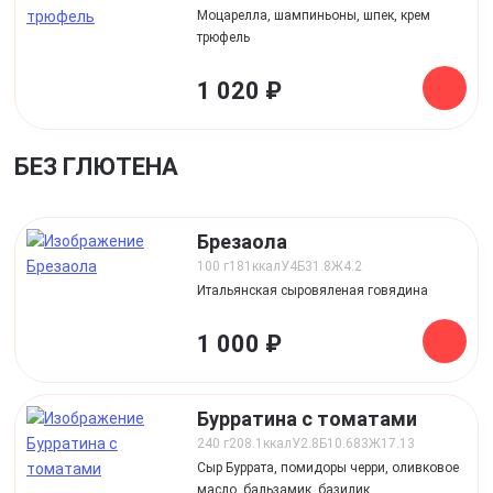
Моцарелла, шампиньоны, шпек, крем
трюфель
1 020 ₽
БЕЗ ГЛЮТЕНА
Брезаола
100 г
181
ккал
У
4
Б
31.8
Ж
4.2
Итальянская сыровяленая говядина
1 000 ₽
Бурратина с томатами
240 г
208.1
ккал
У
2.8
Б
10.683
Ж
17.13
Сыр Буррата, помидоры черри, оливковое
масло, бальзамик, базилик