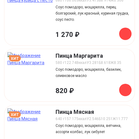
680 г
106.063
ккал
У
3.413
Б
8.914
Ж
6.306
Соус помодоро, моцарелла, перец
болгарский, лук красный, куриная грудка,
соус песто.
1 270 ₽
Пинца Маргарита
ХИТ
580 г
122.748
ккал
У
3.281
Б
8.618
Ж
8.35
Соус помодоро, моцарелла, базилик,
оливковое масло
820 ₽
Пинца Мясная
ХИТ
640 г
157.175
ккал
У
2.546
Б
10.251
Ж
11.777
Соус помодоро, моцарелла, ветчина,
ассорти колбас, лук сибулет