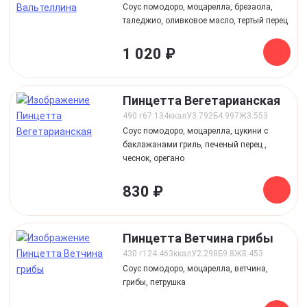
Соус помодоро, моцарелла, брезаола,
таледжио, оливковое масло, тертый перец
1 020 ₽
Пинцетта Вегетарианская
490 г
67.134
ккал
У
3.792
Б
4.997
Ж
3.553
Соус помодоро, моцарелла, цукини c
баклажанами гриль, печеный перец ,
чеснок, орегано
830 ₽
Пинцетта Ветчина грибы
430 г
124.463
ккал
У
2.298
Б
9.8
Ж
8.453
Соус помодоро, моцарелла, ветчина,
грибы, петрушка