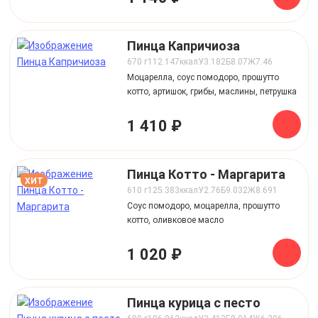
Пинца Капричиоза
670 г
112.147
ккал
У
3.182
Б
8.07
Ж
7.46
Моцарелла, соус помодоро, прошутто
котто, артишок, грибы, маслины, петрушка
1 410 ₽
Пинца Котто - Маргарита
ХИТ
610 г
125.383
ккал
У
2.76
Б
9.032
Ж
8.691
Соус помодоро, моцарелла, прошутто
котто, оливковое масло
1 020 ₽
Пинца курица с песто