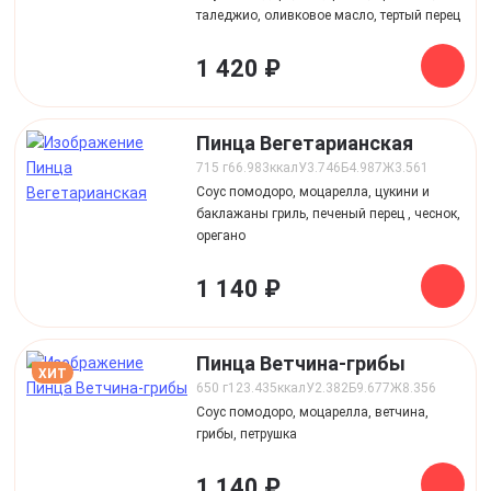
таледжио, оливковое масло, тертый перец
1 420 ₽
Пинца Вегетарианская
715 г
66.983
ккал
У
3.746
Б
4.987
Ж
3.561
Соус помодоро, моцарелла, цукини и
баклажаны гриль, печеный перец , чеснок,
орегано
1 140 ₽
Пинца Ветчина-грибы
ХИТ
650 г
123.435
ккал
У
2.382
Б
9.677
Ж
8.356
Соус помодоро, моцарелла, ветчина,
грибы, петрушка
1 140 ₽