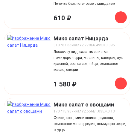
Печенье безглютеновое с миндалем
610 ₽
Микс салат Ницарда
310 г
67.65
ккал
У
2.779
Б
6.495
Ж
3.395
Лосось су-вид, салатные листья,
помидоры черри, маслины, каперсы, лук
красный, ростки сои, яйцо, оливковое
масло, специи
1 580 ₽
Микс салат с овощами
170 г
15.937
ккал
У
2.656
Б
1.035
Ж
0.13
Фризе, корн, мини шпинат, руккола,
оливковое масло, редис, помидоры черри,
огурцы