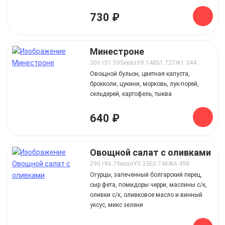
730 ₽
Минестроне
300 г
51.595
ккал
У
8.148
Б
1.727
Ж
1.344
Овощной бульон, цветная капуста,
брокколи, цукини, морковь, лук-порей,
сельдерей, картофель, тыква
640 ₽
Овощной салат с оливками
290 г
86.79
ккал
У
3.33
Б
3.746
Ж
6.498
Огурцы, запеченный болгарский перец,
сыр фета, помидоры черри, маслины с/к,
оливки с/к, оливковое масло и винный
уксус, микс зелени