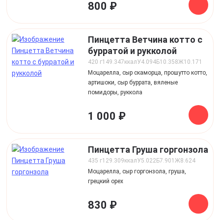
800 ₽
Пинцетта Ветчина котто с
бурратой и рукколой
420 г
149.347
ккал
У
4.094
Б
10.358
Ж
10.171
Моцарелла, сыр скаморца, прошутто котто,
артишоки, сыр буррата, вяленые
помидоры, руккола
1 000 ₽
Пинцетта Груша горгонзола
435 г
129.309
ккал
У
5.022
Б
7.901
Ж
8.624
Моцарелла, сыр горгонзола, груша,
грецкий орех
830 ₽