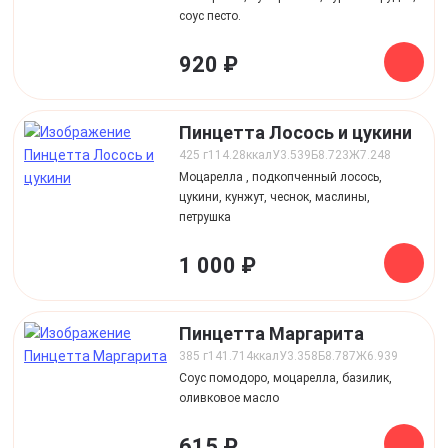
соус песто.
920 ₽
Пинцетта Лосось и цукини
425 г
114.28
ккал
У
3.539
Б
8.723
Ж
7.248
Моцарелла , подкопченный лосось,
цукини, кунжут, чеснок, маслины,
петрушка
1 000 ₽
Пинцетта Маргарита
385 г
141.714
ккал
У
3.358
Б
8.787
Ж
6.939
Соус помодоро, моцарелла, базилик,
оливковое масло
615 ₽