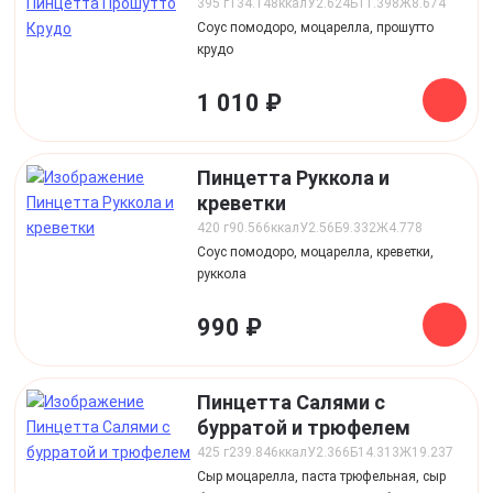
395 г
134.148
ккал
У
2.624
Б
11.398
Ж
8.674
Соус помодоро, моцарелла, прошутто
крудо
1 010 ₽
Пинцетта Руккола и
креветки
420 г
90.566
ккал
У
2.56
Б
9.332
Ж
4.778
Соус помодоро, моцарелла, креветки,
руккола
990 ₽
Пинцетта Салями с
бурратой и трюфелем
425 г
239.846
ккал
У
2.366
Б
14.313
Ж
19.237
Сыр моцарелла, паста трюфельная, сыр