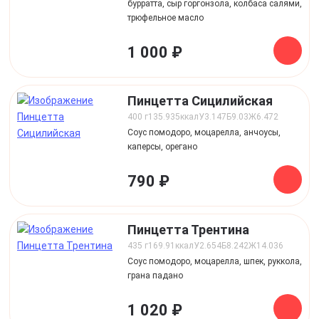
бурратта, сыр горгонзола, колбаса салями,
трюфельное масло
1 000 ₽
Пинцетта Сицилийская
400 г
135.935
ккал
У
3.147
Б
9.03
Ж
6.472
Соус помодоро, моцарелла, анчоусы,
каперсы, орегано
790 ₽
Пинцетта Трентина
435 г
169.91
ккал
У
2.654
Б
8.242
Ж
14.036
Соус помодоро, моцарелла, шпек, руккола,
грана падано
1 020 ₽