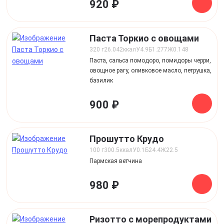
920 ₽
Паста Торкио с овощами
320 г
26.042
ккал
У
4.9
Б
1.277
Ж
0.148
Паста, сальса помодоро, помидоры черри,
овощное рагу, оливковое масло, петрушка,
базилик
900 ₽
Прошутто Крудо
100 г
300.5
ккал
У
0.1
Б
24.4
Ж
22.5
Пармская ветчина
980 ₽
Ризотто с морепродуктами