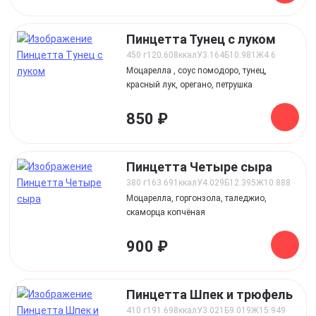
Пинцетта Тунец с луком
450 г
120.608
ккал
У
3.164
Б
10.981
Ж
4.6
Моцарелла , соус помодоро, тунец,
красный лук, орегано, петрушка
850 ₽
Пинцетта Четыре сыра
380 г
163.691
ккал
У
4.029
Б
12.395
Ж
10.888
Моцарелла, горгонзола, таледжио,
скаморца копчёная
900 ₽
Пинцетта Шпек и трюфель
410 г
191.698
ккал
У
3.021
Б
9.019
Ж
15.949