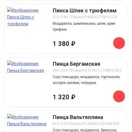
Пинса Шпек с трюфелем
610 г
189.775
ккал
У
2.99
Б
9.077
Ж
15.723
Моцарелла, шампиньоны, шпек, крем
трюфель
1 380 ₽
Пинца Бергамская
655 г
224.751
ккал
У
2.317
Б
11.274
Ж
12.863
Соус помодоро, моцарелла, горгонзола,
ассорти салями, петрушка
1 320 ₽
Пинца Вальтеллина
615 г
123.576
ккал
У
3.452
Б
12.601
Ж
6.596
Соус помодоро, моцарелла, брезаола,