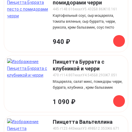
помидорами черри
445 г
148.616
ккал
У
5.432
Б
8.86
Ж
10.161
Картофельный соус, сыр моцарелла,
томаты вяленые, сыр бурратта, черри,
руккола, крем бальзамик, соус песто
940 ₽
Пинцетта Буррата с
клубникой и черри
470 г
114.807
ккал
У
4.545
Б
8.293
Ж
7.051
Моцарелла, салат микс, помидоры черри,
буррата, клубника , крем бальзамик
1 090 ₽
Пинцетта Вальтеллина
405 г
123.443
ккал
У
3.498
Б
12.353
Ж
6.671