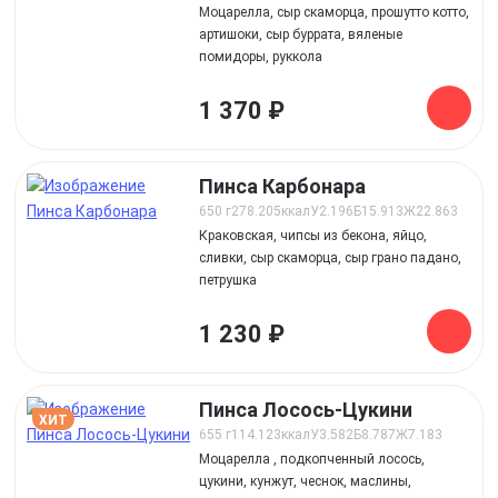
Моцарелла, сыр скаморца, прошутто котто,
артишоки, сыр буррата, вяленые
помидоры, руккола
1 370 ₽
Пинса Карбонара
650 г
278.205
ккал
У
2.196
Б
15.913
Ж
22.863
Краковская, чипсы из бекона, яйцо,
сливки, сыр скаморца, сыр грано падано,
петрушка
1 230 ₽
Пинса Лосось-Цукини
ХИТ
655 г
114.123
ккал
У
3.582
Б
8.787
Ж
7.183
Моцарелла , подкопченный лосось,
цукини, кунжут, чеснок, маслины,