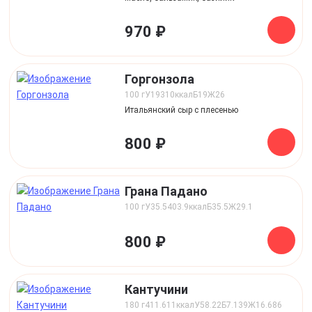
970 ₽
Горгонзола
100 г
У
19
310
ккал
Б
19
Ж
26
Итальянский сыр с плесенью
800 ₽
Грана Падано
100 г
У
35.5
403.9
ккал
Б
35.5
Ж
29.1
800 ₽
Кантучини
180 г
411.611
ккал
У
58.22
Б
7.139
Ж
16.686