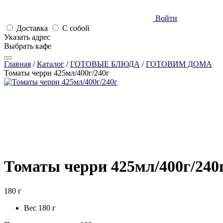
Войти
Доставка
С собой
Указать адрес
Выбрать кафе
Главная
/
Каталог
/
ГОТОВЫЕ БЛЮДА
/
ГОТОВИМ ДОМА
Томаты черри 425мл/400г/240г
Томаты черри
425мл/400г/240
180 г
Вес
180 г