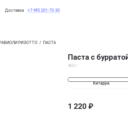
Доставка
+7 495 201-73-30
 БЛЮДА
 РАВИОЛИ РИЗОТТО
/
ПАСТА
ТЕНА
НЫЕ
Паста с буррато
460 г
Китарра
1 220 ₽