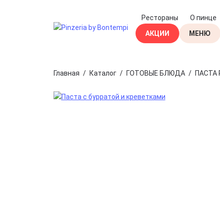
Рестораны
О пинце
АКЦИИ
МЕНЮ
ГОТОВЫЕ
Главная
/
Каталог
/
ГОТОВЫЕ БЛЮДА
/
ПАСТА
БЕЗ ГЛЮ
ПОДАРОЧ
КОРЗИНЫ