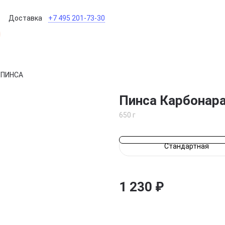
Доставка
+7 495 201-73-30
 БЛЮДА
/ПИНСА
ТЕНА
НЫЕ
Пинса
Карбонар
650 г
Стандартная
1 230 ₽