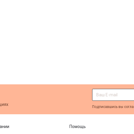
циях
Подписавшись вы согла
ании
Помощь