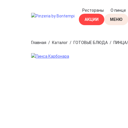
Рестораны
О пинце
АКЦИИ
МЕНЮ
ГОТОВЫЕ
Главная
/
Каталог
/
ГОТОВЫЕ БЛЮДА
/
ПИНЦА
БЕЗ ГЛЮ
ПОДАРОЧ
КОРЗИНЫ