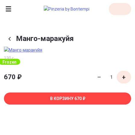
Манго-маракуйя
130 г
Frozen
670 ₽
–
+
В КОРЗИНУ
670 ₽