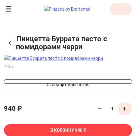
Пинцетта Буррата песто с
помидорами черри
445 г
Стандарт маленькая
940 ₽
–
+
В КОРЗИНУ
940 ₽