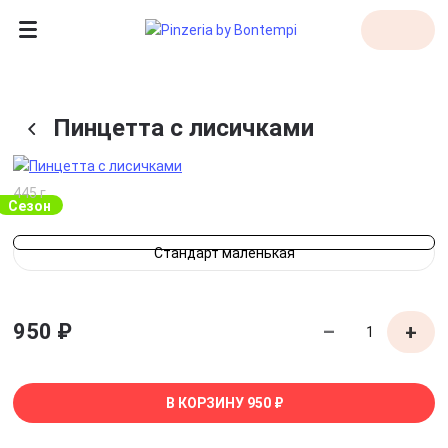
Пинцетта с лисичками
445 г
сезон
Стандарт маленькая
950 ₽
–
+
В КОРЗИНУ
950 ₽